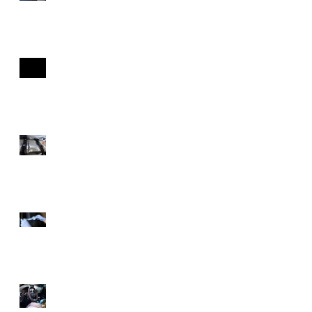
Pneumatici invernali o 4
Stagioni? i Criteri di scelta
Veicoli Tesla senza segreti
Igienizzazione abitacolo
con prodotti certificati anti
Covid-19
Servizio presa e riconsegna
a casa tua