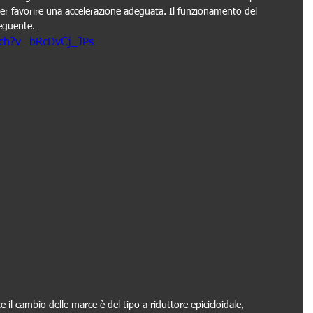
per favorire una accelerazione adeguata. Il funzionamento del 
seguente.
tch?v=bRcDvCj_JPs
 il cambio delle marce è del tipo a riduttore epicicloidale, 