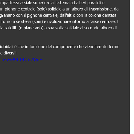
attezza assiale superiore al sistema ad alberi paralleli e 
n pignone centrale (sole) solidale a un albero di trasmissione, da 
ngranano con il pignone centrale, dall'altro con la corona dentata 
ntorno a se stessi (spin) e rivoluzionare intorno all'asse centrale. I 
rta-satelliti (o planetario) a sua volta solidale al secondo albero di 
cicloidali è che in funzione del componente che viene tenuto fermo 
e diversi!
tch?v=ARd-Om2VyiE