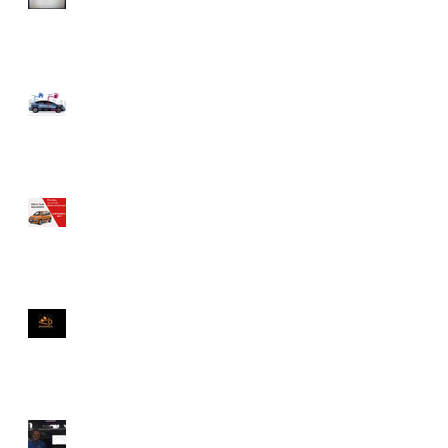
Quando conviene
acquistare un veicolo
ibrido?
ANCHE NOLEGGIO!!!
Cosa fare se si accende
questa spia?
Intarder o Retarder? Scopri
le differenze!