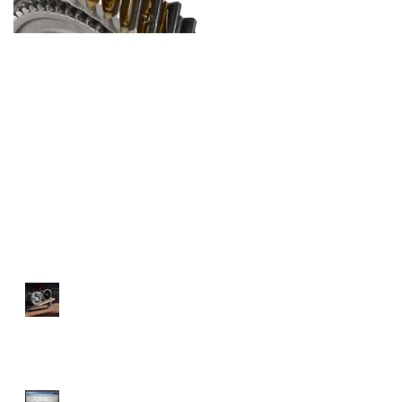
Cambio automatico 3°
Cambio automatico,
parte: quando
2° puntata!
sostituire l'olio?
Post recenti
Belli di sera
Pronti per la diagnosi Tesla!