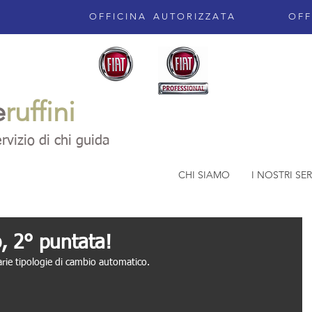
O F F I C I N A A U T O R I Z Z A T A O F F I C
e
ruffini
rvizio di chi guida
CHI SIAMO
I NOSTRI SER
E METANO REVSIONI AUTO ARIA CONDIZIONATA TACHIGRAFI SATELLITARI POTENZA PICENA PORTO RECANATI MONTELUPONE OSIMO RECANATI CIVITANOVA
, 2° puntata!
varie tipologie di cambio automatico.