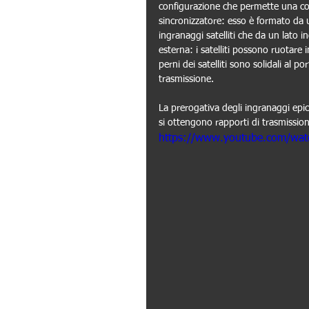
configurazione che permette una comp
sincronizzatore: esso è formato da u
ingranaggi satelliti che da un lato i
esterna: i satelliti possono ruotare i
perni dei satelliti sono solidali al po
trasmissione.
La prerogativa degli ingranaggi epi
si ottengono rapporti di trasmission
https://www.youtube.com/wa