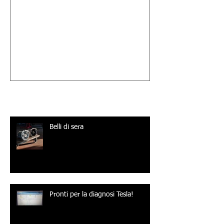
Cambio automatico 3°
Cambio automa
parte: quando sostituire
puntata!
l'olio?
Post recenti
Belli di sera
Pronti per la diagnosi Tesla!