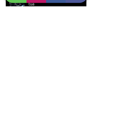
tua
Archivio
maggio 2023
(1)
1 post
marzo 2023
(1)
1 post
gennaio 2023
(1)
1 post
agosto 2021
(1)
1 post
dicembre 2020
(1)
1 post
novembre 2020
(2)
2 post
settembre 2020
(1)
1 post
aprile 2020
(2)
2 post
settembre 2019
(1)
1 post
giugno 2019
(1)
1 post
novembre 2018
(1)
1 post
ottobre 2018
(2)
2 post
agosto 2018
(2)
2 post
luglio 2018
(3)
3 post