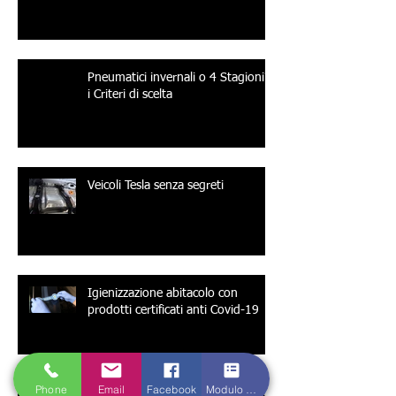
Pneumatici invernali o 4 Stagioni?
i Criteri di scelta
Veicoli Tesla senza segreti
Igienizzazione abitacolo con
prodotti certificati anti Covid-19
Phone
Email
Facebook
Modulo di contatto
Servizio presa e riconsegna a casa