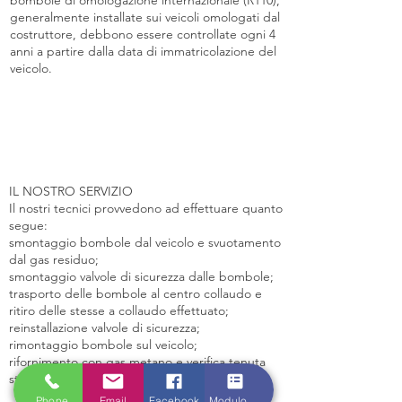
bombole di omologazione internazionale (R110),
generalmente installate sui veicoli omologati dal
costruttore, debbono essere controllate ogni 4
anni a partire dalla data di immatricolazione del
veicolo.
IL NOSTRO SERVIZIO
Il nostri tecnici provvedono ad effettuare quanto
segue:
smontaggio bombole dal veicolo e svuotamento
dal gas residuo;
smontaggio valvole di sicurezza dalle bombole;
trasporto delle bombole al centro collaudo e
ritiro delle stesse a collaudo effettuato
;
reinstallazione valvole di sicurezza;
rimontaggio bombole sul veicolo;
rifornimento con gas metano e verifica tenuta
stagna dell'impianto.
Phone
Email
Facebook
Modulo di contatto